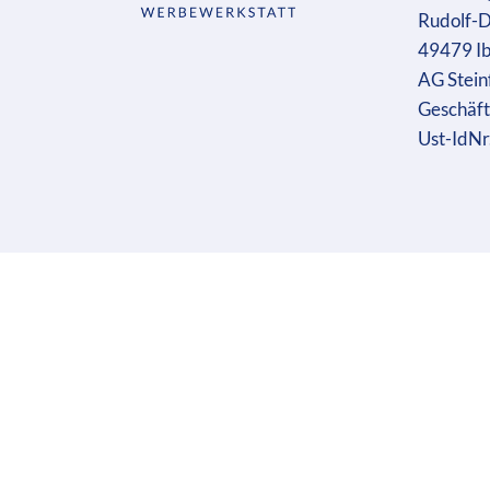
Rudolf-D
49479 I
AG Stein
Geschäft
Ust-IdN