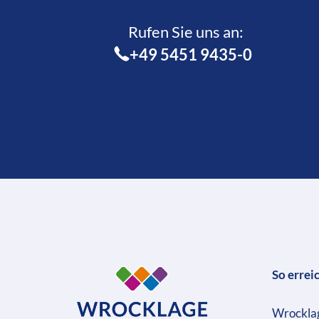
Rufen Sie uns an:­
+49 5451 9435-0
So errei
Wrockla