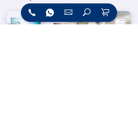
Messesysteme &
Digital Signage
Displays