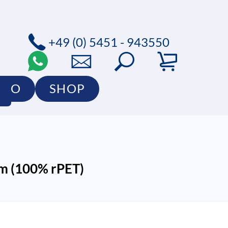
+49 (0) 5451 - 943550
LIO
SHOP
em (100% rPET)