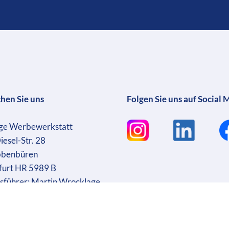
chen Sie uns
Folgen Sie uns auf Social 
ge Werbewerkstatt
iesel-Str. 28
bbenbüren
furt HR 5989 B
sführer: Martin Wrocklage
r. DE231182233