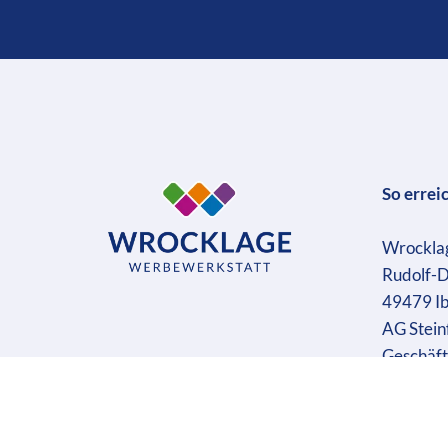
So errei
Wrockla
Rudolf-D
49479 I
AG Stein
Geschäft
Ust-IdN