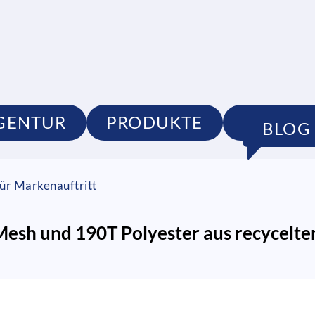
GENTUR
PRODUKTE
PORTFO
BLOG
ür Markenauftritt
esh und 190T Polyester aus recycelt