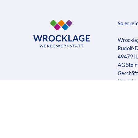
So errei
Wrockla
Rudolf-D
49479 I
AG Stein
Geschäft
Ust-IdN