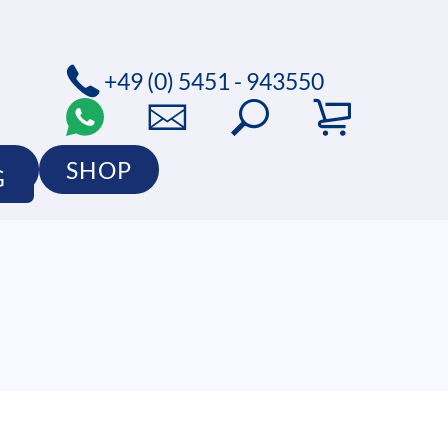
+49 (0) 5451 - 943550
O
SHOP
G