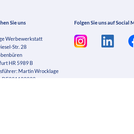
chen Sie uns
Folgen Sie uns auf Social 
ge Werbewerkstatt
iesel-Str. 28
bbenbüren
furt HR 5989 B
sführer: Martin Wrocklage
r. DE231182233