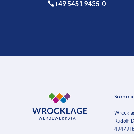
+49 5451 9435-0
So errei
Wrockla
Rudolf-D
49479 I