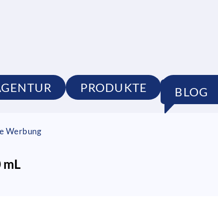
AGENTUR
PRODUKTE
PORTF
BLOG
lle Werbung
0 mL