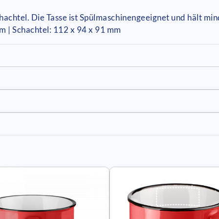
chachtel. Die Tasse ist Spülmaschinengeeignet und hält m
 | Schachtel: 112 x 94 x 91 mm