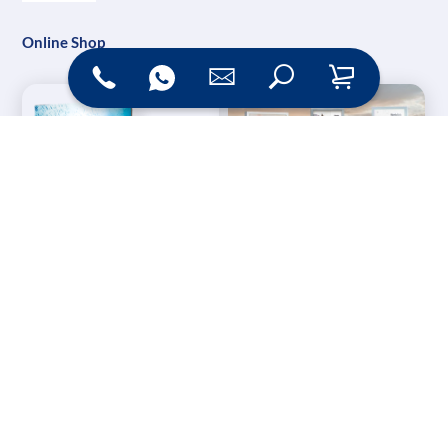
Online Shop
Messesysteme &
Digital Signage
Displays