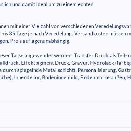
nlich und damit ideal um zu einem echten
en mit einer Vielzahl von verschiedenen Veredelungsvar
t: 25 bis 35 Tage je nach Veredelung. Versandkosten müsse
ngen. Preis auflagenunabhängig.
ser Tasse angewendet werden: Transfer Druck als Teil- un
lldruck, Effektpigment Druck, Gravur, Hydrolack (farbig
e durch spiegelnde Metallschicht), Personalisierung, Gast
Farbe), Innendekor, Bodeninnenbild, Bodenmarke außen, 