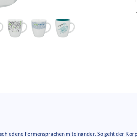
erschiedene Formensprachen miteinander. So geht der Ko