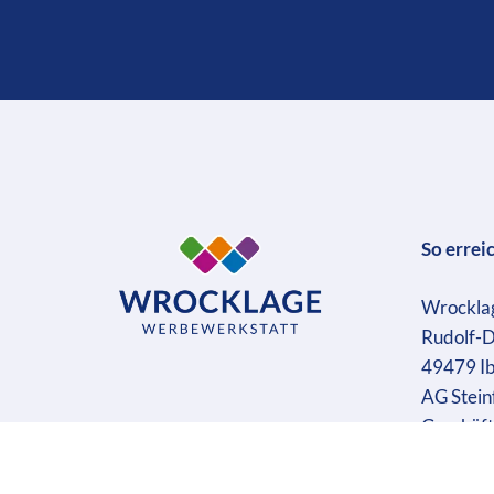
So errei
Wrockla
Rudolf-D
49479 I
AG Stein
Geschäft
Ust-IdN