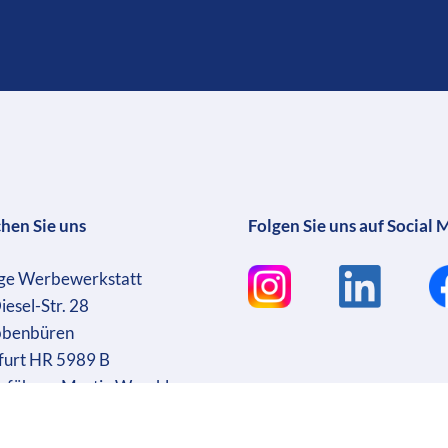
chen Sie uns
Folgen Sie uns auf Social 
ge Werbewerkstatt
iesel-Str. 28
bbenbüren
furt HR 5989 B
sführer: Martin Wrocklage
r. DE231182233