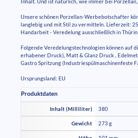
Inhalt. Und ist natürlich, wie immer bei Porzella
Unsere schönen Porzellan-Werbebotschafter könn
langlebig und mit Stil zu vermitteln. Lieferzei
Handarbeit - Veredelung ausschließlich in Thüri
Folgende Veredelungstechnologien können auf die
erhabener Druck), Matt & Glanz Druck , Edelmeta
Gastro Spritzung (Industriespülmaschinenfeste F
Ursprungsland: EU
Produktdaten
Inhalt (Milliliter)
380
Gewicht
273 g
Höhe
101 mm