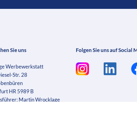
chen Sie uns
Folgen Sie uns auf Social 
ge Werbewerkstatt
iesel-Str. 28
bbenbüren
furt HR 5989 B
sführer: Martin Wrocklage
r. DE231182233