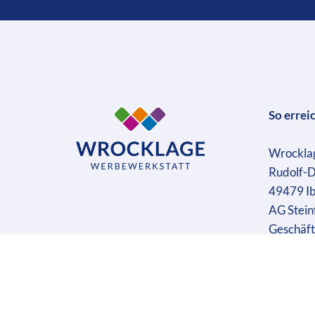
So errei
Wrockla
Rudolf-D
49479 I
AG Stein
Geschäft
Ust-IdN