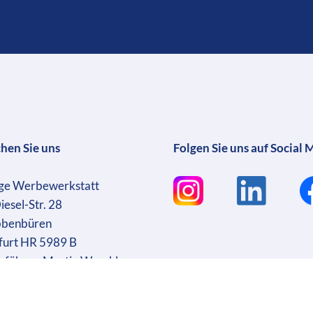
chen Sie uns
Folgen Sie uns auf Social 
ge Werbewerkstatt
iesel-Str. 28
bbenbüren
furt HR 5989 B
sführer: Martin Wrocklage
r. DE231182233