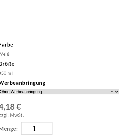
Farbe
Weiß
Größe
350 ml
Werbeanbringung
4,18 €
zzgl. MwSt.
Menge: