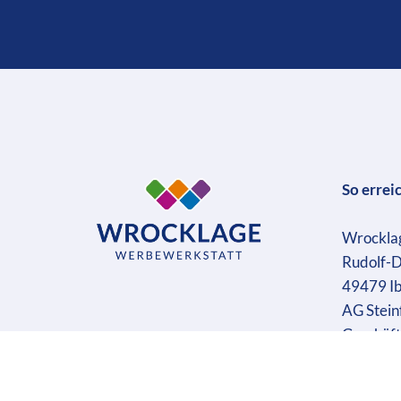
So errei
Wrockla
Rudolf-D
49479 I
AG Stein
Geschäft
Ust-IdN