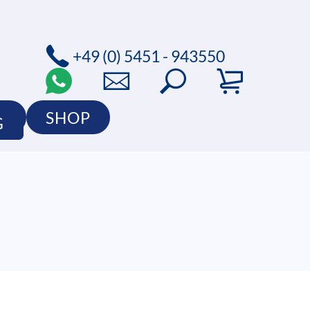
+49 (0) 5451 - 943550
O
SHOP
G