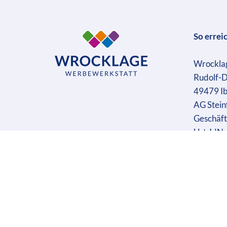
So errei
Wrockla
Rudolf-D
49479 I
AG Stein
Geschäft
Ust-IdN