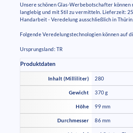
Unsere schönen Glas-Werbebotschafter können m
langlebig und mit Stil zu vermitteln. Lieferzei
Handarbeit - Veredelung ausschließlich in Thüri
Folgende Veredelungstechnologien können auf d
Ursprungsland: TR
Produktdaten
Inhalt (Milliliter)
280
Gewicht
370 g
Höhe
99 mm
Durchmesser
86 mm