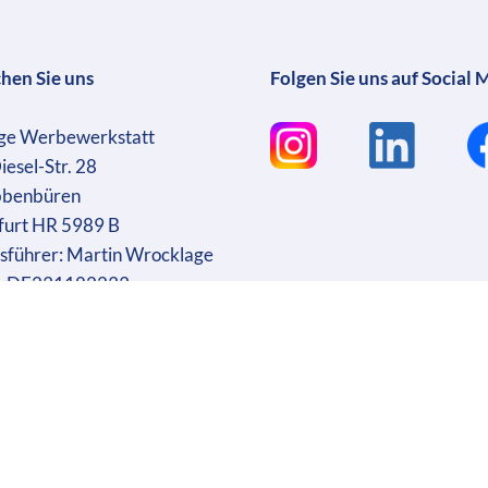
chen Sie uns
Folgen Sie uns auf Social 
ge Werbewerkstatt
iesel-Str. 28
bbenbüren
furt HR 5989 B
sführer: Martin Wrocklage
r. DE231182233