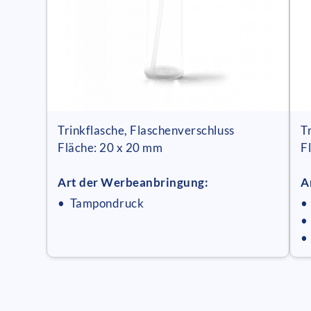
Trinkflasche, Flaschenverschluss
T
Fläche: 20 x 20 mm
F
Art der Werbeanbringung:
A
• Tampondruck
•
•
•