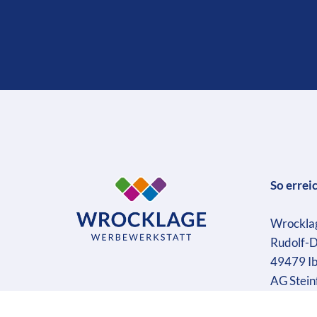
So errei
Wrockla
Rudolf-D
49479 I
AG Stein
Geschäft