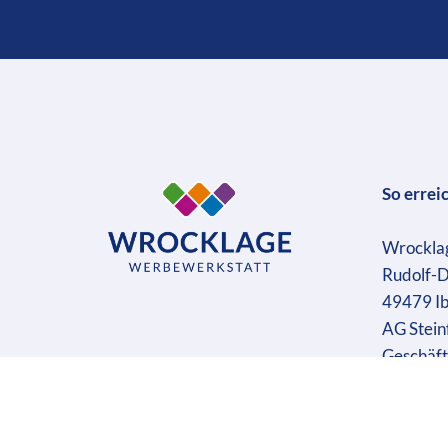
So errei
Wrockla
Rudolf-D
49479 I
AG Stein
Geschäft
Ust-IdN