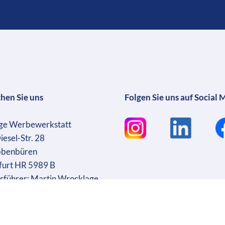
chen Sie uns
Folgen Sie uns auf Social 
ge Werbewerkstatt
iesel-Str. 28
bbenbüren
furt HR 5989 B
sführer: Martin Wrocklage
r. DE231182233