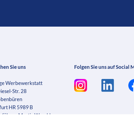
chen Sie uns
Folgen Sie uns auf Social 
ge Werbewerkstatt
iesel-Str. 28
bbenbüren
furt HR 5989 B
sführer: Martin Wrocklage
r. DE231182233