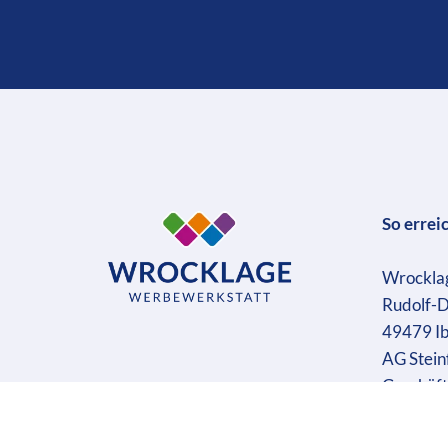
So errei
Wrockla
Rudolf-D
49479 I
AG Stein
Geschäft
Ust-IdN