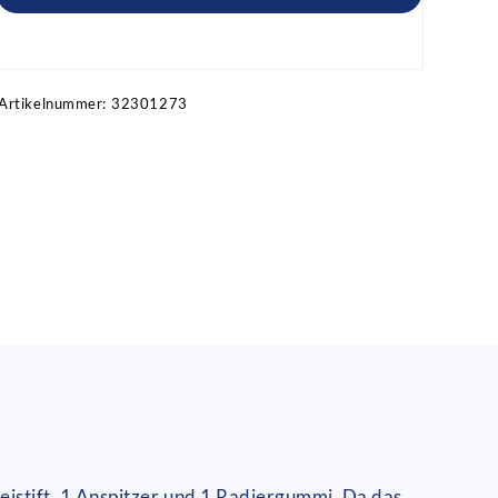
Artikel anfragen!
Artikelnummer:
32301273
leistift, 1 Anspitzer und 1 Radiergummi. Da das