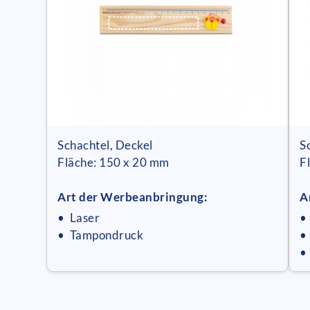
Schachtel, Deckel
S
Fläche: 150 x 20 mm
F
Art der Werbeanbringung:
A
• Laser
•
• Tampondruck
•
•