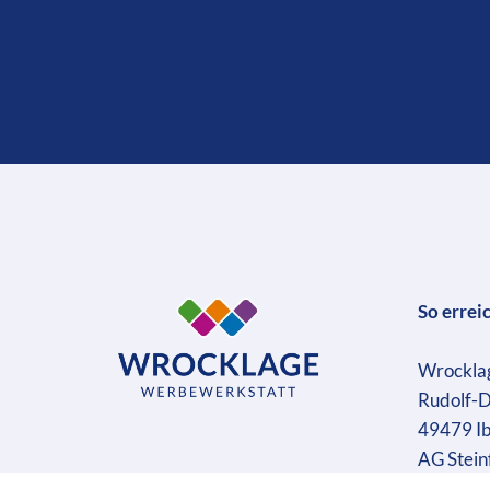
So errei
Wrockla
Rudolf-D
49479 I
AG Stein
Geschäft