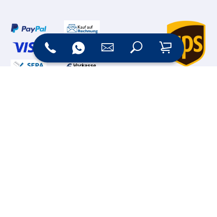
Online Shop
Messesysteme &
Digital Signage
Displays