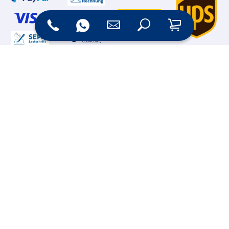
Online Shop
Messesysteme &
Digital Signage
Displays