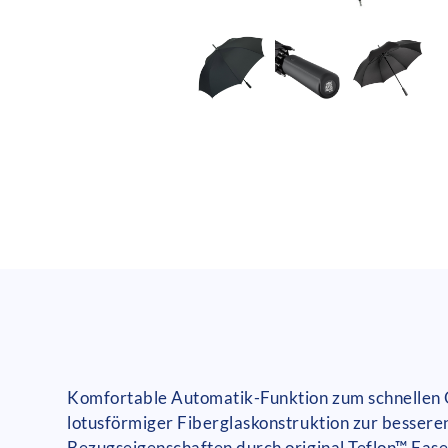
Komfortable Automatik-Funktion zum schnellen Öf
lotusförmiger Fiberglaskonstruktion zur bessere
Bezugseigenschaften durch original Teflon™ Fase