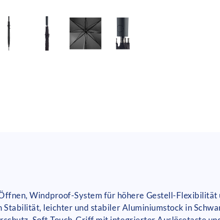
fnen, Windproof-System für höhere Gestell-Flexibilität 
n Stabilität, leichter und stabiler Aluminiumstock in Sch
rschutz, Soft-Touch-Griff mit integrierter Auslösetaste 