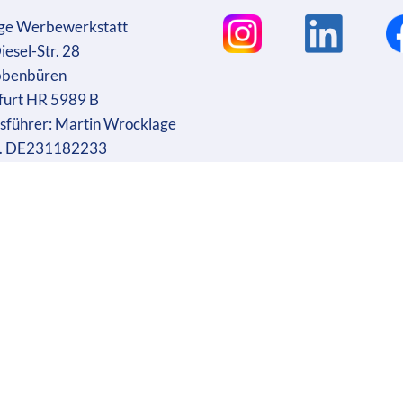
ge Werbewerkstatt
iesel-Str. 28
bbenbüren
furt HR 5989 B
sführer: Martin Wrocklage
r. DE231182233