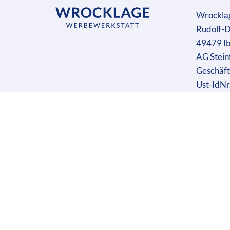
Wrockla
Rudolf-D
49479 I
AG Stein
Geschäft
Ust-IdN