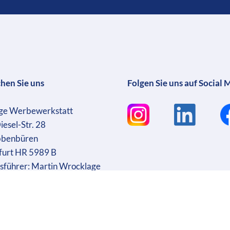
chen Sie uns
Folgen Sie uns auf Social 
ge Werbewerkstatt
iesel-Str. 28
bbenbüren
furt HR 5989 B
sführer: Martin Wrocklage
r. DE231182233