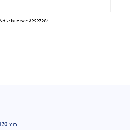
Artikel anfragen!
Artikelnummer:
39597286
: 420 mm