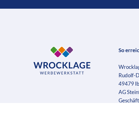
So errei
Wrockla
Rudolf-D
49479 I
AG Stein
Geschäft
Ust-IdN