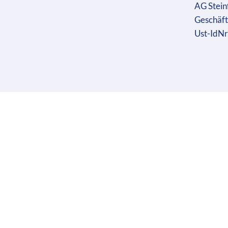
AG Stein
Geschäft
Ust-IdN