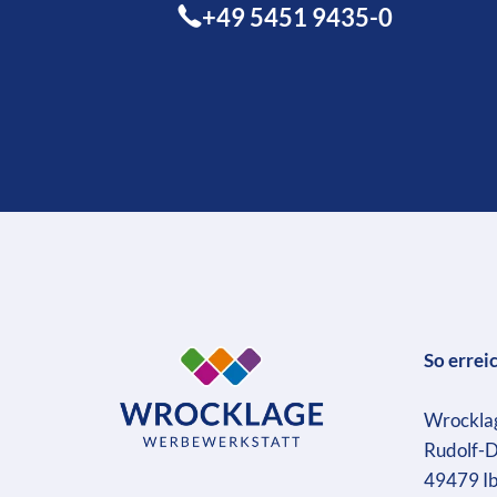
+49 5451 9435-0
So errei
Wrockla
Rudolf-D
49479 I