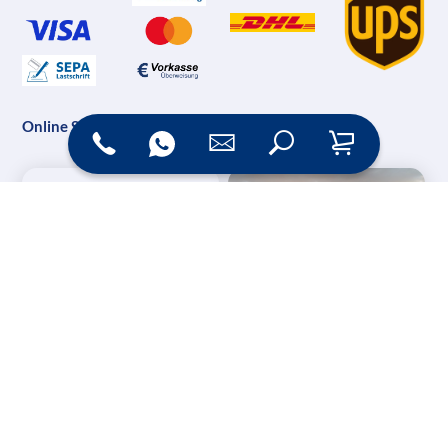
Online Shop
Messesysteme &
Digital Signage
Displays