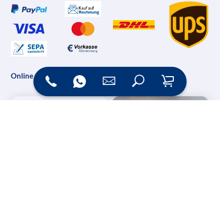
Online Shop
Messesysteme &
Digital Signage
Displays