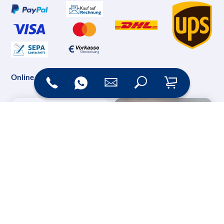
Online Shop
Messesysteme &
Digital Signage
Displays