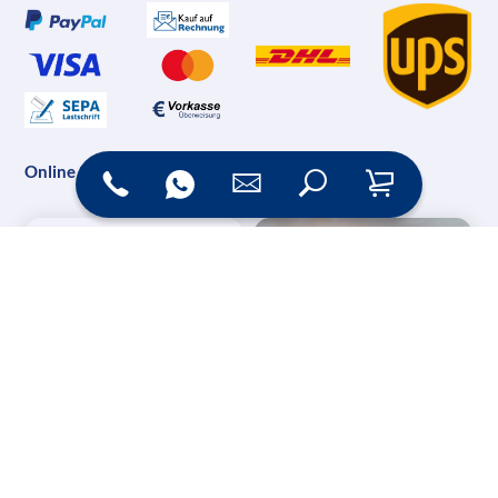
Online Shop
Messesysteme &
Digital Signage
Displays