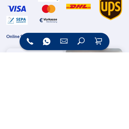
Online Shop
Messesysteme &
Digital Signage
Displays