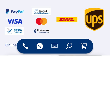
Online Shop
Messesysteme &
Digital Signage
Displays