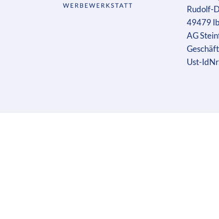
Rudolf-D
49479 I
AG Stein
Geschäft
Ust-IdN