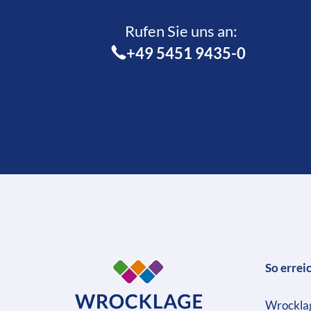
Rufen Sie uns an:­
+49 5451 9435-0
So errei
Wrockla