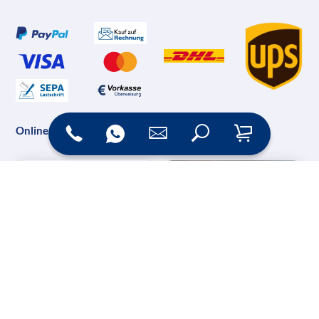
Online Shop
Messesysteme &
Digital Signage
Displays