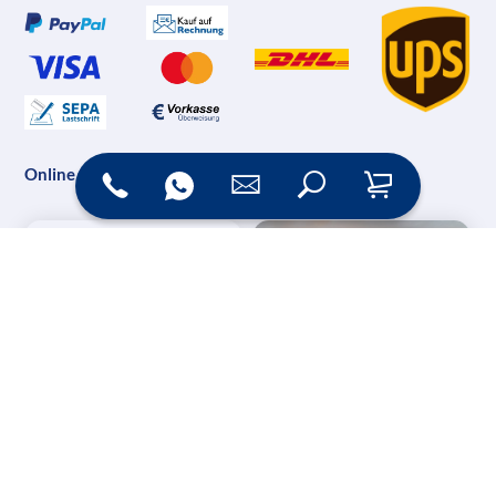
Online Shop
Messesysteme &
Digital Signage
Displays