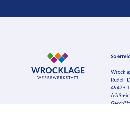
So errei
Wrockla
Rudolf-D
49479 I
AG Stein
Geschäft
Ust-IdN