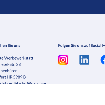
chen Sie uns
Folgen Sie uns auf Social 
ge Werbewerkstatt
iesel-Str. 28
bbenbüren
furt HR 5989 B
sführer: Martin Wrocklage
r. DE231182233