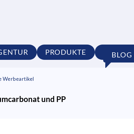
GENTUR
PRODUKTE
PORTFO
BLOG
ge Werbeartikel
iumcarbonat und PP