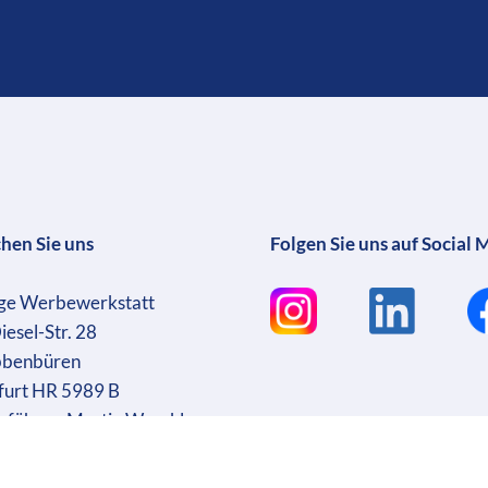
chen Sie uns
Folgen Sie uns auf Social 
ge Werbewerkstatt
iesel-Str. 28
bbenbüren
furt HR 5989 B
sführer: Martin Wrocklage
r. DE231182233