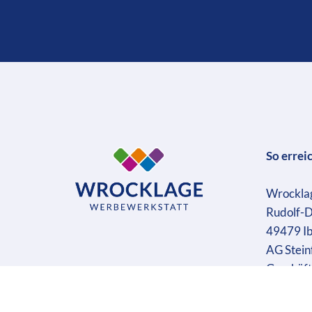
So errei
Wrockla
Rudolf-D
49479 I
AG Stein
Geschäft
Ust-IdN