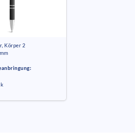
r, Körper 2
5 mm
eanbringung:
ck