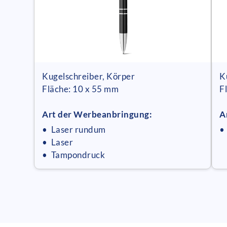
Kugelschreiber, Körper
K
Fläche: 10 x 55 mm
F
Art der Werbeanbringung:
A
• Laser rundum
•
• Laser
• Tampondruck