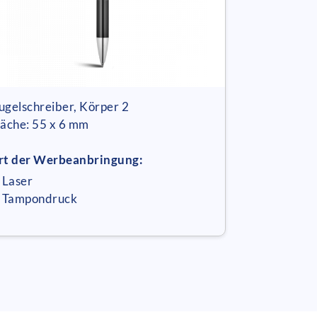
ugelschreiber, Körper 2
läche: 55 x 6 mm
rt der Werbeanbringung:
 Laser
 Tampondruck