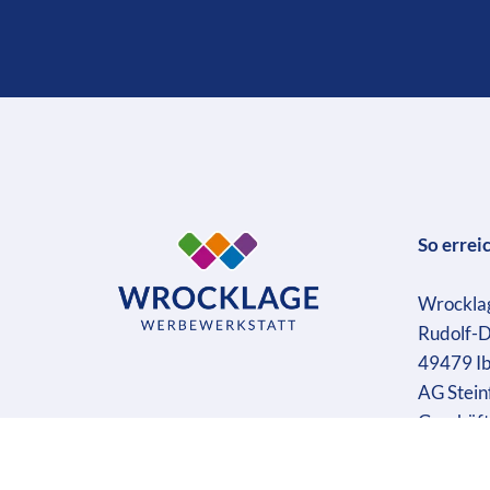
So errei
Wrockla
Rudolf-D
49479 I
AG Stein
Geschäft
Ust-IdN