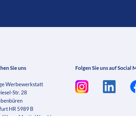
chen Sie uns
Folgen Sie uns auf Social 
ge Werbewerkstatt
iesel-Str. 28
bbenbüren
furt HR 5989 B
sführer: Martin Wrocklage
r. DE231182233