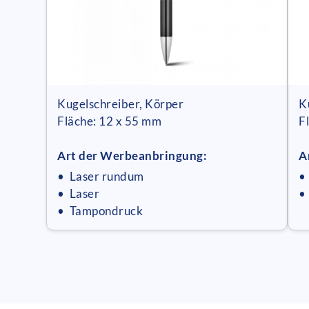
Kugelschreiber, Körper
K
Fläche: 12 x 55 mm
F
Art der Werbeanbringung:
A
• Laser rundum
•
• Laser
•
• Tampondruck