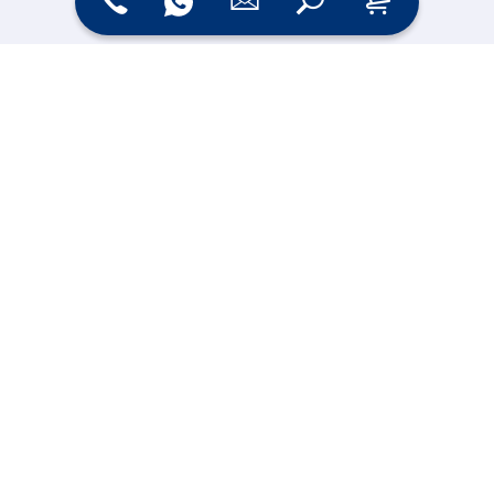
Online Shop
Messesysteme &
Digital Signage
Displays