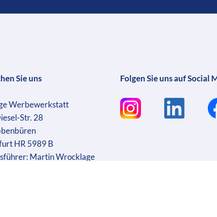
chen Sie uns
Folgen Sie uns auf Social 
ge Werbewerkstatt
iesel-Str. 28
bbenbüren
furt HR 5989 B
sführer: Martin Wrocklage
r. DE231182233