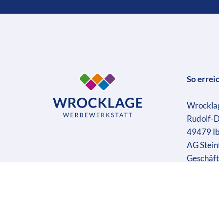
So errei
Wrockla
Rudolf-D
49479 I
AG Stein
Geschäft
Ust-IdN