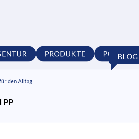
GENTUR
PRODUKTE
PORTFOL
BLOG
ür den Alltag
d PP