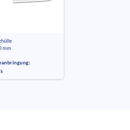
zhülle
10 mm
eanbringung:
ck