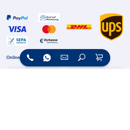
Online Shop
Messesysteme &
Digital Signage
Displays