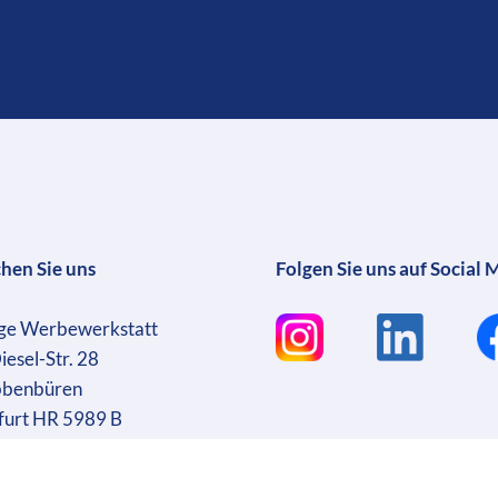
chen Sie uns
Folgen Sie uns auf Social 
ge Werbewerkstatt
iesel-Str. 28
bbenbüren
furt HR 5989 B
sführer: Martin Wrocklage
r. DE231182233