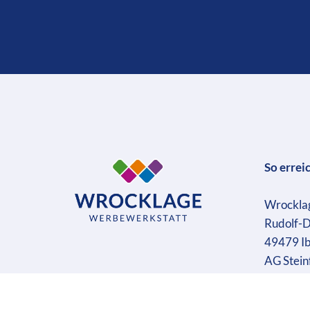
So errei
Wrockla
Rudolf-D
49479 I
AG Stein
Geschäft
Ust-IdN