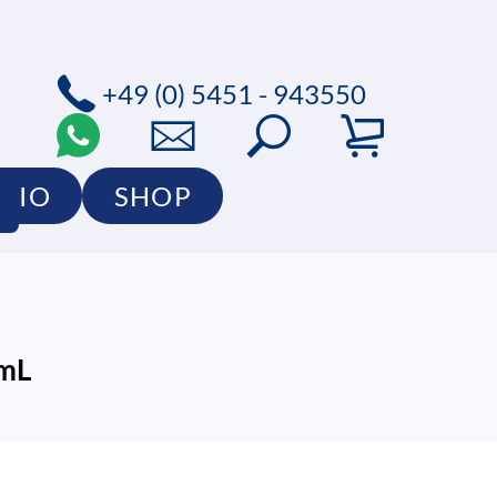
+49 (0) 5451 - 943550
LIO
SHOP
 mL