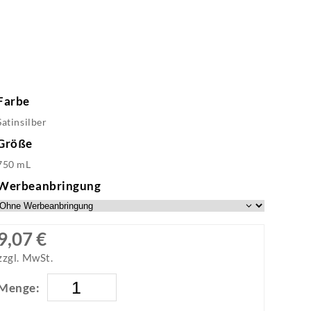
Farbe
Satinsilber
Größe
750 mL
Werbeanbringung
9,07 €
zzgl. MwSt.
Menge: