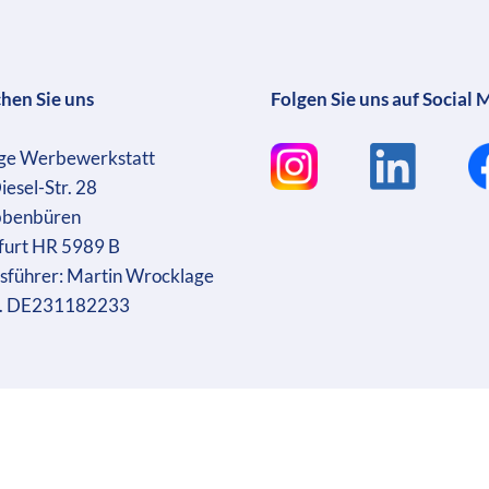
chen Sie uns
Folgen Sie uns auf Social 
ge Werbewerkstatt
iesel-Str. 28
bbenbüren
furt HR 5989 B
sführer: Martin Wrocklage
r. DE231182233