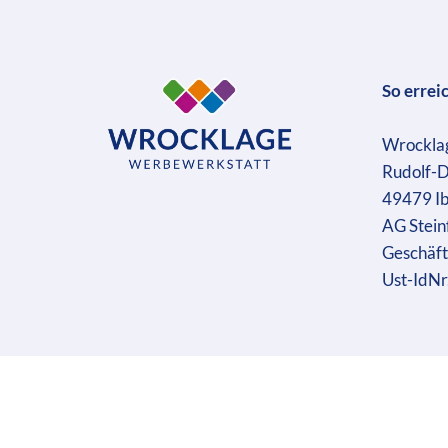
So errei
Wrockla
Rudolf-D
49479 I
AG Stein
Geschäft
Ust-IdN