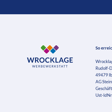
So errei
Wrockla
Rudolf-D
49479 I
AG Stein
Geschäft
Ust-IdN