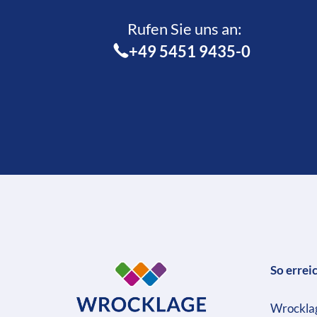
Rufen Sie uns an:­
+49 5451 9435-0
So errei
Wrockla