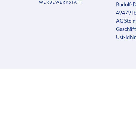
Rudolf-D
49479 I
AG Stein
Geschäft
Ust-IdN