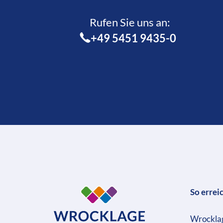
Rufen Sie uns an:­
+49 5451 9435-0
So errei
Wrockla