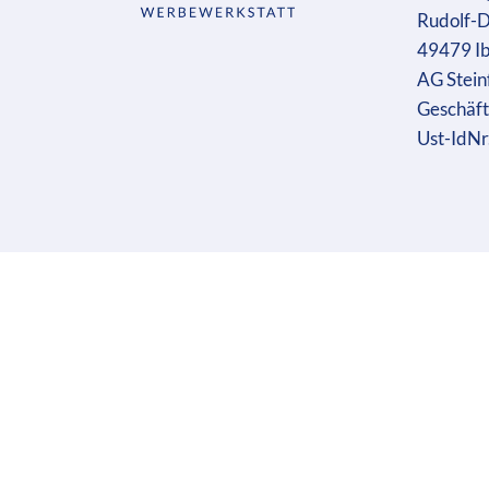
Rudolf-D
49479 I
AG Stein
Geschäft
Ust-IdN