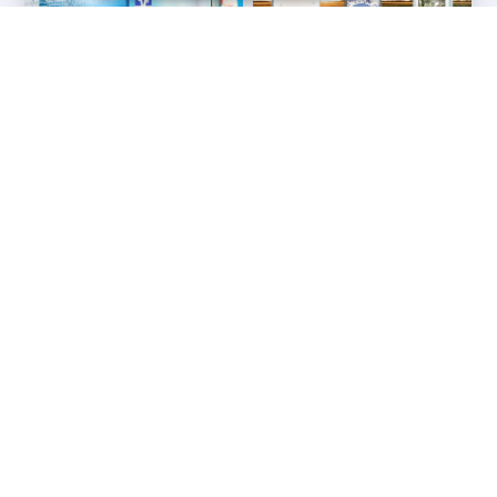
Messesysteme &
Digital Signage
Displays
Werbetechnik
Printprodukte