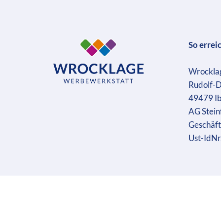
So errei
Wrockla
Rudolf-D
49479 I
AG Stein
Geschäft
Ust-IdN