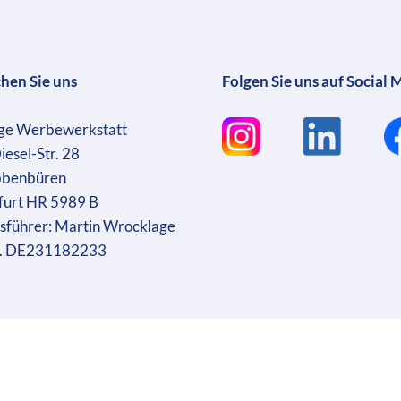
chen Sie uns
Folgen Sie uns auf Social 
ge Werbewerkstatt
iesel-Str. 28
bbenbüren
furt HR 5989 B
sführer: Martin Wrocklage
r. DE231182233