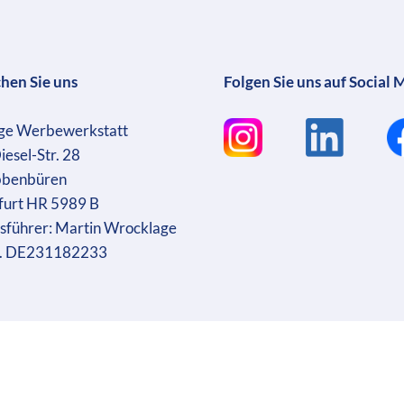
chen Sie uns
Folgen Sie uns auf Social 
ge Werbewerkstatt
iesel-Str. 28
bbenbüren
furt HR 5989 B
sführer: Martin Wrocklage
r. DE231182233