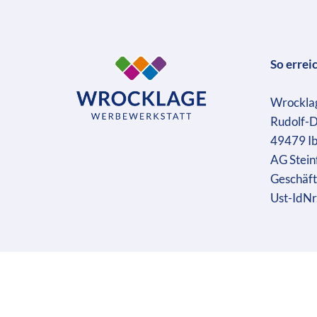
So errei
Wrockla
Rudolf-D
49479 I
AG Stein
Geschäft
Ust-IdN