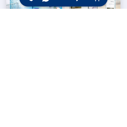
Messesysteme &
Digital Signage
Displays
Werbetechnik
Printprodukte