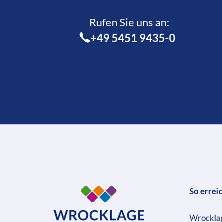
Rufen Sie uns an:­
+49 5451 9435-0
So errei
Wrockla