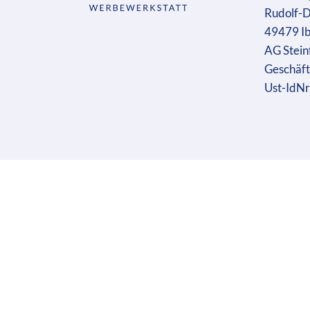
Rudolf-D
49479 I
AG Stein
Geschäft
Ust-IdN