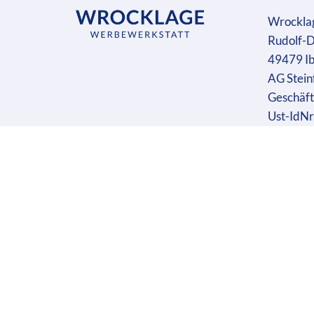
Wrockla
Rudolf-D
49479 I
AG Stein
Geschäft
Ust-IdN