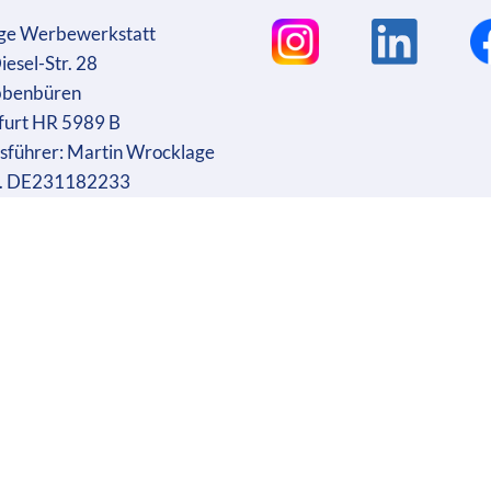
ge Werbewerkstatt
iesel-Str. 28
bbenbüren
furt HR 5989 B
sführer: Martin Wrocklage
r. DE231182233