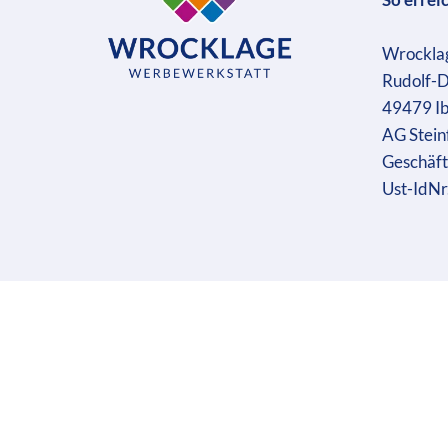
Wrockla
Rudolf-D
49479 I
AG Stein
Geschäft
Ust-IdN