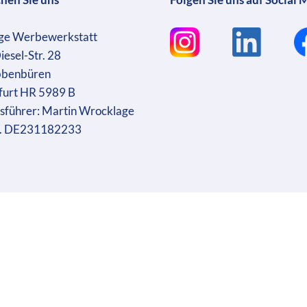
ge Werbewerkstatt
iesel-Str. 28
bbenbüren
furt HR 5989 B
sführer: Martin Wrocklage
r. DE231182233