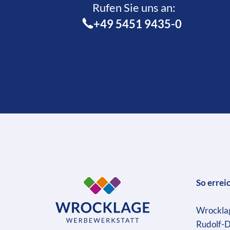
Rufen Sie uns an:­
+49 5451 9435-0
So errei
Wrockla
Rudolf-D