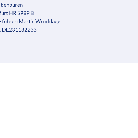
bbenbüren
furt HR 5989 B
sführer: Martin Wrocklage
r. DE231182233