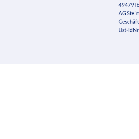
49479 I
AG Stein
Geschäft
Ust-IdN