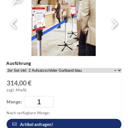
Faltbarer Absperrpfosten Tempaline am PoS
Faltbarer Absperrpfosten Tempaline am PoS oder
Wartebereich
Ausführung
314,00 €
zzgl. MwSt.
Menge:
Noch verfügbare Menge:
Artikel anfragen!