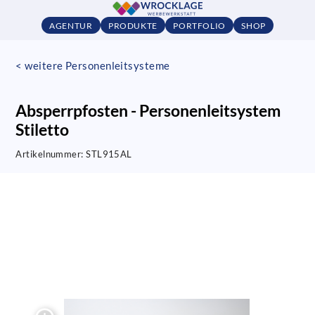
AGENTUR
PRODUKTE
PORTFOLIO
SHOP
< weitere Personenleitsysteme
Absperrpfosten - Personenleitsystem
Stiletto
Artikelnummer:
STL915AL