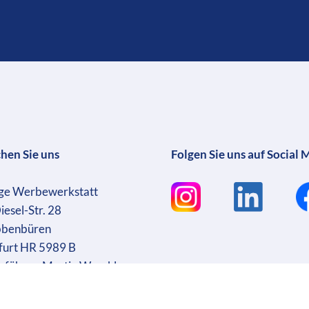
chen Sie uns
Folgen Sie uns auf Social 
ge Werbewerkstatt
iesel-Str. 28
bbenbüren
furt HR 5989 B
sführer: Martin Wrocklage
r. DE231182233