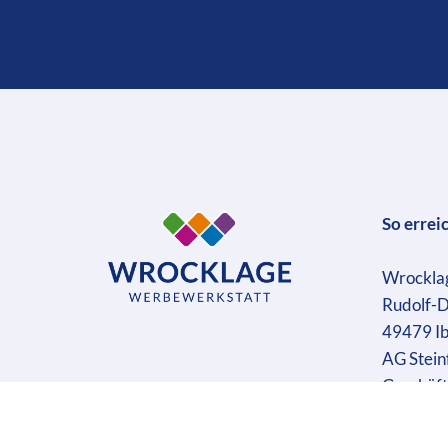
So errei
Wrockla
Rudolf-D
49479 I
AG Stein
Geschäft
Ust-IdN